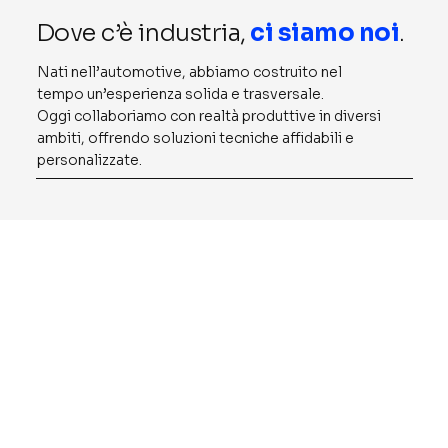
Dove c’è industria,
ci siamo noi
.
Nati nell’automotive, abbiamo costruito nel
tempo un’esperienza solida e trasversale.
Oggi collaboriamo con realtà produttive in diversi
ambiti, offrendo soluzioni tecniche affidabili e
personalizzate.
Automotive
Nati e cresciuti nel cuore della filiera automotive,
conosciamo le esigenze produttive di questo
settore: tempi stretti, precisione assoluta e
standard elevati. Realizziamo strutture, attrezzature