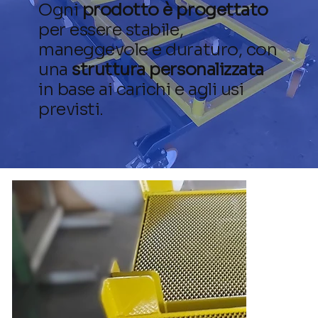
Ogni
prodotto è progettato
per essere stabile,
maneggevole e duraturo, con
una
struttura personalizzata
in base ai carichi e agli usi
previsti.